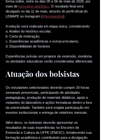
forma online, entre os dias 05 e 06 de maio de 2026, por 
meio de 
formulário eletrônico
. O resultado final será 
divulgado no dia 11 de maio, através do perfil oficial do 
LEMAPE no Instagram (
@lemapeufpe
).
A seleção será realizada em etapa única, considerando:
a. Análise do histórico escolar;
b. Carta de motivação;
c. Experiências acadêmicas e extracurriculares;
d. Disponibilidade de horários.
Experiências prévias em projetos de extensão, monitoria 
ou atividades educativas serão consideradas diferenciais.
Atuação dos bolsistas
Os estudantes selecionados deverão cumprir 20 horas 
semanais presenciais, participando de atividades 
pedagógicas, produção de materiais didáticos, apoio a 
visitantes do laboratório e ações formativas dentro e fora 
da universidade. Também será exigida participação em 
eventos institucionais e entrega de relatórios mensais.
Além disso, os bolsistas deverão apresentar os 
resultados de suas experiências no Encontro de 
Extensão e Cultura da UFPE (ENEXC), fortalecendo sua 
formação acadêmica e contribuindo para a divulgação 