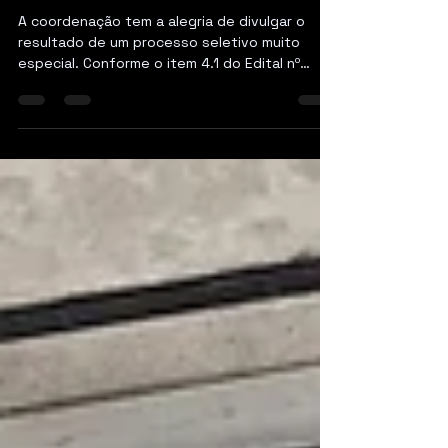
20 de mar.
1 min de leitura
RESULTADO PROCESSO
SELETIVO n°01/2026 LEMAPE
A coordenação tem a alegria de divulgar o
resultado de um processo seletivo muito
especial. Conforme o item 4.1 do Edital nº
01/2026, foram estabelecidas 15 (quinze)
vagas de monitoria, destinadas a estudantes
de graduação de qualquer curso do Centro
Acadêmico do Agreste. A seleção teve a
participação de 39 candidatos. Os candidatos
selecionados serão contatados por e-mail até
o dia 23/03/2026, com orientações sobre os
próximos passos. Após o recebimento da
mensagem, haverá u